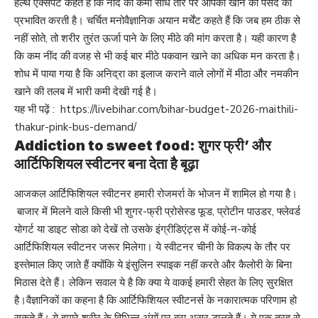
हेल्थ एक्सपर्ट कहते हैं कि नींद की कमी सीधे तौर पर आपकी खाने की पसंद को
प्रभावित करती है। चर्चित मनोवैज्ञानिक अयान मर्चेंट कहते हैं कि जब हम ठीक से
नहीं सोते, तो शरीर तुरंत ऊर्जा पाने के लिए मीठे की मांग करता है। यही कारण है
कि कम नींद की वजह से भी कई बार मीठे पकवान खाने का अधिक मन करता है।
शोध में पाया गया है कि अनिद्रा का इलाज कराने वाले लोगों में मीठा और नमकीन
खाने की तलब में भारी कमी देखी गई है।
यह भी पढ़ें :
https://livebihar.com/bihar-budget-2026-maithili-
thakur-pink-bus-demand/
Addiction to sweet food: शुगर फ्री’ और
आर्टिफिशियल स्वीटनर बना देता है बूढ़ा
आजकल आर्टिफिशियल स्वीटनर हमारी रोजमर्रा के भोजन में शामिल हो गया है।
बाजार में मिलने वाले किसी भी शुगर-फ्री प्रोसेस्ड फूड, प्रोटीन पाउडर, फ्लेवर्ड
योगर्ट या डाइट सोडा को देखें तो उसके इंग्रीडिएंट्स में कोई-न-कोई
आर्टिफिशियल स्वीटनर जरूर मिलेगा। ये स्वीटनर चीनी के विकल्प के तौर पर
इस्तेमाल किए जाते हैं क्योंकि ये इंसुलिन स्पाइक नहीं करते और कैलोरी के बिना
मिठास देते हैं। लेकिन सवाल ये है कि क्या ये वाकई हमारी सेहत के लिए सुरक्षित
है।वैज्ञानिकों का कहना है कि आर्टिफिशियल स्वीटनर्स के नकारात्मक परिणाम हो
सकते हैं। ये हमारे शरीर के विभिन्न अंगों पर बुरा असर डालते हैं। ये एक तरह से