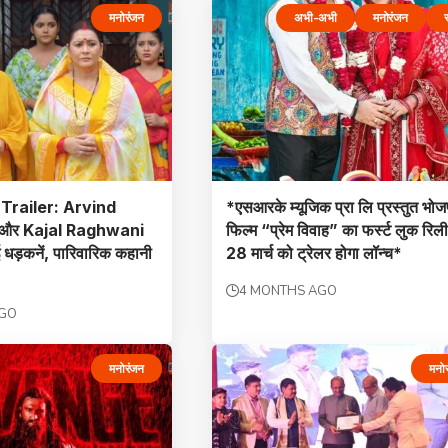
मनोरंजन
अभी-अभी
मनोरंजन
र
Trailer: Arvind
*एसआरके म्यूजिक प्रा लि प्रस्तुत भोजप
 और Kajal Raghwani
फिल्म “प्रेम विवाह” का फर्स्ट लुक रिल
ई धड़कनें, पारिवारिक कहानी
28 मार्च को ट्रेलर होगा लॉन्च*
4 MONTHS AGO
AGO
मनोरंजन
मनो