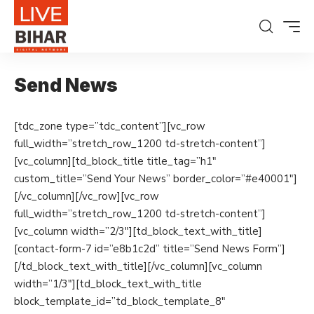
Send News
[tdc_zone type=”tdc_content”][vc_row
full_width=”stretch_row_1200 td-stretch-content”]
[vc_column][td_block_title title_tag=”h1″
custom_title=”Send Your News” border_color=”#e40001″]
[/vc_column][/vc_row][vc_row
full_width=”stretch_row_1200 td-stretch-content”]
[vc_column width=”2/3″][td_block_text_with_title]
[contact-form-7 id=”e8b1c2d” title=”Send News Form”]
[/td_block_text_with_title][/vc_column][vc_column
width=”1/3″][td_block_text_with_title
block_template_id=”td_block_template_8″