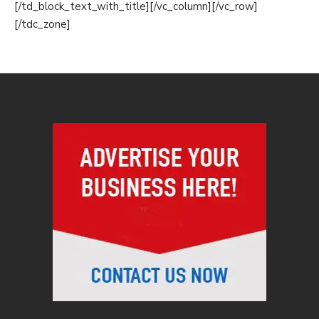
[/td_block_text_with_title][/vc_column][/vc_row]
[/tdc_zone]