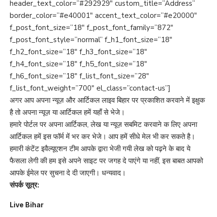
header_text_color=”#292929″ custom_title=”Address”
border_color=”#e40001″ accent_text_color=”#e20000″
f_post_font_size=”18″ f_post_font_family=”872″
f_post_font_style=”normal” f_h1_font_size=”18″
f_h2_font_size=”18″ f_h3_font_size=”18″
f_h4_font_size=”18″ f_h5_font_size=”18″
f_h6_font_size=”18″ f_list_font_size=”28″
f_list_font_weight=”700″ el_class=”contact-us”]
अगर आप अपना न्यूज़ और आर्टिकल लाइव बिहार पर प्रकाशित करवाने में इक्षुक
है तो अपना न्यूज़ या आर्टिकल हमें यहाँ से भेजे।
हमारे पोर्टल पर अपना आर्टिकल, लेख या न्यूज़ सबमिट करवाने क लिए अपना
आर्टिकल हमें इस फॉर्म में भर कर भेजे। आप हमें सीधे मेल भी कर सकते है।
हमारी कंटेंट इवैल्यूएशन टीम आपके द्वारा भेजी गयी लेख को पढ़ने के बाद ये
फैसला लेगी की हम इसे अपने साइट पर जगह दे पाएंगे या नहीं, इस बाबत आपको
आपके ईमेल पर सुचना दे दी जाएगी। धन्यवाद।
संपर्क सूत्र:
Live Bihar