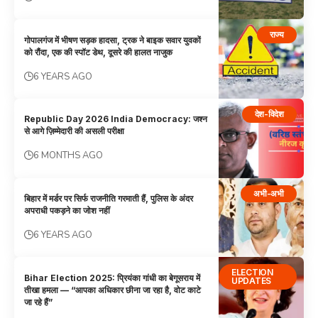
राज्य
गोपालगंज में भीषण सड़क हादसा, ट्रक ने बाइक सवार युवकों
को रौंदा, एक की स्पॉट डेथ, दूसरे की हालत नाजुक
6 YEARS AGO
देश-विदेश
Republic Day 2026 India Democracy: जश्न
से आगे ज़िम्मेदारी की असली परीक्षा
6 MONTHS AGO
अभी-अभी
बिहार में मर्डर पर सिर्फ राजनीति गरमाती हैं, पुलिस के अंदर
अपराधी पकड़ने का जोश नहीं
6 YEARS AGO
ELECTION
Bihar Election 2025: प्रियंका गांधी का बेगूसराय में
UPDATES
तीखा हमला — “आपका अधिकार छीना जा रहा है, वोट काटे
जा रहे हैं”