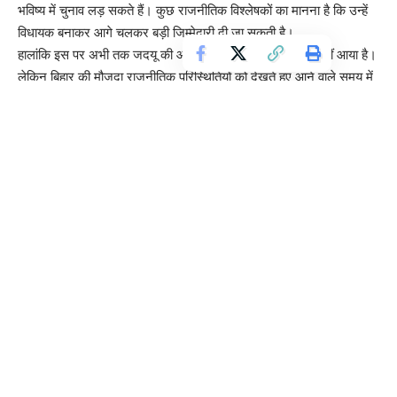
भविष्य में चुनाव लड़ सकते हैं। कुछ राजनीतिक विश्लेषकों का मानना है कि उन्हें
विधायक बनाकर आगे चलकर बड़ी जिम्मेदारी दी जा सकती है।
हालांकि इस पर अभी तक जदयू की ओर से कोई आधिकारिक बयान नहीं आया है।
लेकिन बिहार की मौजूदा राजनीतिक परिस्थितियों को देखते हुए आने वाले समय में
कई नए राजनीतिक समीकरण बनते नजर आ सकते हैं।
राजनीतिक विशेषज्ञों का कहना है कि बिहार में आगामी चुनावों और राजनीतिक
बदलावों को देखते हुए सभी दल अपनी रणनीति को मजबूत करने में लगे हुए हैं।
ऐसे में निशांत कुमार की सक्रियता और एनडीए के भीतर चल रही चर्चाएं आने वाले
समय में बिहार की राजनीति की दिशा तय कर सकती हैं।
Do Follow us :
https://www.youtube.com/results?
search_query=livebihar
TAGGED:
Bihar political news
Bihar Politics
chirag paswan cm demand
chirag paswan news
NDA Bihar Politics
nda politics bihar
nishant kumar jdu
nishant kumar politics
nitish kumar news
nitish kumar son politics
Samrat Chaudhary news