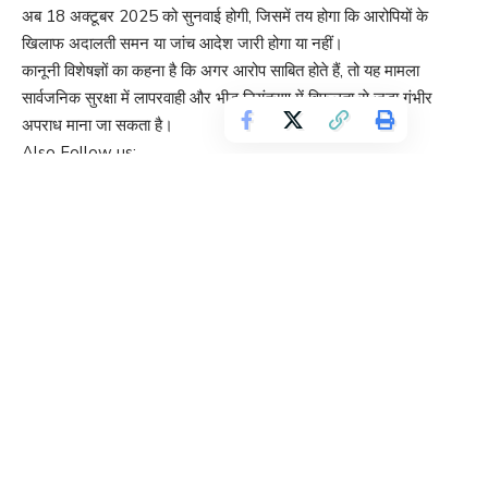
अब 18 अक्टूबर 2025 को सुनवाई होगी, जिसमें तय होगा कि आरोपियों के
खिलाफ अदालती समन या जांच आदेश जारी होगा या नहीं।
कानूनी विशेषज्ञों का कहना है कि अगर आरोप साबित होते हैं, तो यह मामला
सार्वजनिक सुरक्षा में लापरवाही और भीड़ नियंत्रण में विफलता से जुड़ा गंभीर
अपराध माना जा सकता है।
Also Follow us:
https://www.facebook.com/share/1CWTaAHLaw/?
mibextid=wwXIfr
निष्कर्ष: सितारों की लोकप्रियता बनी परेशानी का सबब
जहां एक ओर भोजपुरी सिनेमा के सितारे निरहुआ और आम्रपाली दुबे अपने
अभिनय से दर्शकों का दिल जीतते हैं, वहीं उनकी लोकप्रियता कभी-कभी
सार्वजनिक अव्यवस्था का कारण भी बन जाती है।
मुजफ्फरपुर मामला 2025 ने एक बार फिर यह सवाल खड़ा किया है कि
लोकप्रियता के साथ जिम्मेदारी भी उतनी ही बड़ी होती है।
अब देखना यह है कि कोर्ट 18 अक्टूबर को इस मामले पर क्या रुख अपनाता है।
Also Follow us:
https://www.youtube.com/@LIVEBIHARDigitalNetwork