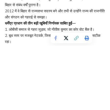
बिहार से संबंध वर्षों पुराना है।
2012 में वे बिहार से राज्यसभा सदस्य बने और तभी से उन्होंने राज्य की राजनीति
और संगठन को गहराई से समझा।
धर्मेंद्र प्रधान की तीन बड़ी खूबियाँ निर्णायक साबित हुईं—
1. ओबीसी समाज से गहरा जुड़ाव, जो नीतीश कुमार का कोर वोट बैंक है।
2. बूथ स्तर पर मजबूत नेटवर्क, जिससे हर सीट पर ग्राउंड इंटेलिजेंस सटीक
रहा।
3. जदयू और एनडीए दलों के नेताओं के साथ मजबूत व्यक्तिगत संबंध, जिससे
गठबंधन में कोई दरार नहीं आई।
उनके लो-प्रोफाइल लेकिन प्रभावी नेतृत्व ने हजारों कार्यकर्ताओं को सहजता से
जोड़कर रखा।
कई सीटों पर प्रत्याशी बदलने का सफल दांव भी इन्हीं की रणनीति थी।
यही वजह है कि बिहार में धर्मेंद्र प्रधान को भाजपा का ‘चाणक्य’ कहा जा रहा है।
Do Follow us.
:
https://www.facebook.com/share/1CWTaAHLaw/?
mibextid=wwXIfr
Bihar NDA जीत 2025: विनोद तावड़े की रणनीति ने
भाजपा को दिलाई सीटें, मजबूत हुआ संगठन