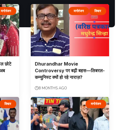
मनोरंजन
मनोरंजन
विचार
ाल छोटे
Dhurandhar Movie
 अब
Controversy पर बढ़ी बहस—लिबरल-
कम्युनिस्ट क्यों हो रहे नाराज़?
8 MONTHS AGO
विचार
मनोरंजन