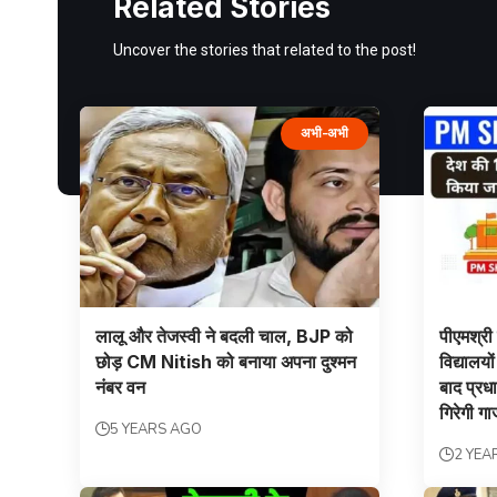
Related Stories
Uncover the stories that related to the post!
अभी-अभी
लालू और तेजस्‍वी ने बदली चाल, BJP को
पीएमश्री 
छोड़ CM Nitish को बनाया अपना दुश्‍मन
विद्यालयो
नंबर वन
बाद प्रध
गिरेगी गा
5 YEARS AGO
2 YEA