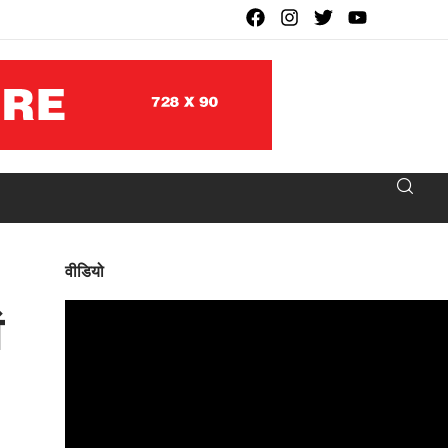
वीडियो
ं