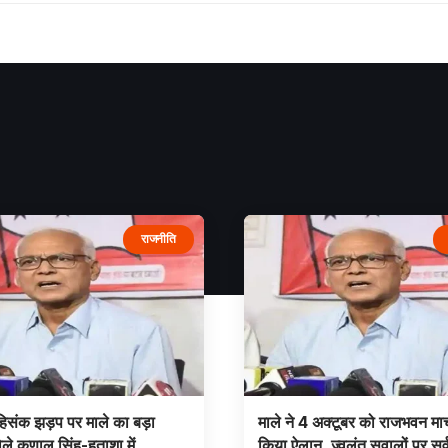
राजनीति
 हिसंक झड़प पर माले का बड़ा
माले ने 4 अक्टूबर को राजभवन मार
ले कुणाल सिंह-हताशा में
किया ऐलान, ज्वलंत सवालों पर सर