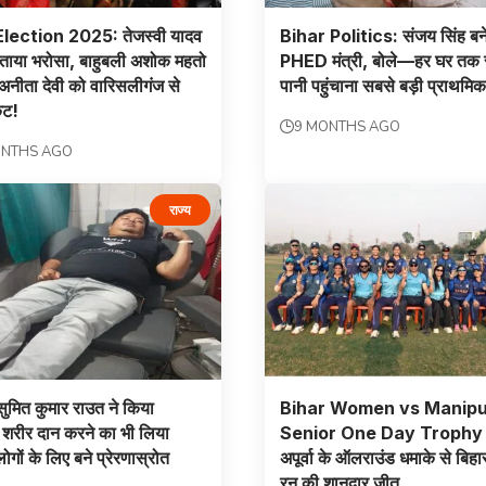
lection 2025: तेजस्वी यादव
Bihar Politics: संजय सिंह बन
ताया भरोसा, बाहुबली अशोक महतो
PHED मंत्री, बोले—हर घर तक
 अनीता देवी को वारिसलीगंज से
पानी पहुंचाना सबसे बड़ी प्राथमि
कट!
9 MONTHS AGO
ONTHS AGO
राज्य
ुमित कुमार राउत ने किया
Bihar Women vs Manipu
 शरीर दान करने का भी लिया
Senior One Day Trophy 
ोगों के लिए बने प्रेरणास्रोत
अपूर्वा के ऑलराउंड धमाके से बिह
रन की शानदार जीत