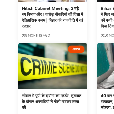
Nitish Cabinet Meeting: 3 बड़े
Bihar E
नए विभाग और 1 करोड़ नौकरियों की दिशा में
ने फिर ज
ऐतिहासिक कदम | बिहार की राजनीति में नई
की पत्नी
रफ़्तार
दिया टि
8 MONTHS AGO
10 M
अपराध
सीवान में यूपी के दारोगा का म/र्डर, लूटपाट
40 बार स
के दौरान अपराधियों ने गोली मारकर हत्या
रक्तदान,
की
संकल्प, ल