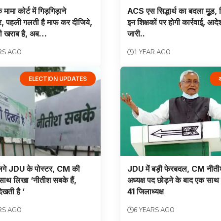
 मामा कोर्ट में गिड़गिड़ाने
ACS एस सिद्धार्थ का बदला मुूड, 
ूर, पहली गलती है माफ कर दीजिये,
इन शिक्षकों पर होगी कार्रवाई, आद
ी खराब है, अब…
जारी..
RS AGO
1 YEAR AGO
ELECTION UPDATES
 लगे JDU के पोस्टर, CM की
JDU में बड़ी फेरबदल, CM नीती
साथ लिखा ‘नीतीश सबके हैं,
अध्‍यक्ष पद छोड़ने के बाद एक साथ
िखती है ‘
41 जिलाध्‍यक्ष
RS AGO
6 YEARS AGO