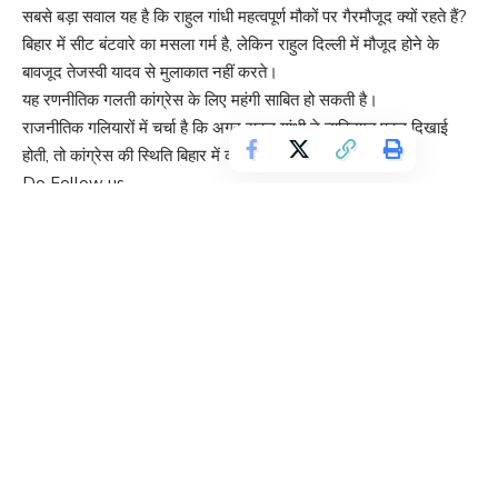
सबसे बड़ा सवाल यह है कि राहुल गांधी महत्वपूर्ण मौकों पर गैरमौजूद क्यों रहते हैं?
बिहार में सीट बंटवारे का मसला गर्म है, लेकिन राहुल दिल्ली में मौजूद होने के
बावजूद तेजस्वी यादव से मुलाकात नहीं करते।
यह रणनीतिक गलती कांग्रेस के लिए महंगी साबित हो सकती है।
राजनीतिक गलियारों में चर्चा है कि अगर राहुल गांधी ने व्यक्तिगत पहल दिखाई
होती, तो कांग्रेस की स्थिति बिहार में कहीं मजबूत हो सकती थी।
Do Follow us.
:
https://www.facebook.com/share/1CWTaAHLaw/?
mibextid=wwXIfr
INDIA गठबंधन का भविष्य – एकता या विभाजन?
राजनीतिक पर्यवेक्षकों के मुताबिक, Bihar Politics 2025 में जो संकेत दिख रहे
हैं,
वह आने वाले समय में INDIA गठबंधन की दिशा तय करेंगे।
अगर राहुल गांधी सभी सहयोगियों को साथ रख पाने में असफल होते हैं,
तो यह विपक्ष के लिए 2029 के लोकसभा चुनाव से पहले सबसे बड़ा झटका हो
सकता है।
Do Follow us. :
https://www.youtube.com/results?