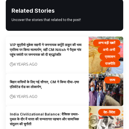
Related Stories
Uncover the stories that related to the post!
अन्य बड़ी खबरें
VIP सुप्रीमो मुकेश सहनी ने जननायक कर्पूरी ठाकुर की भव्य
अभी-अभी
प्रतिमा पर किया माल्यार्पण, वहीं CM Nitish ने पैतृक गांव
पहुंच जयंती पर जननायक को दी श्रद्धांजलि
प्रशासन
राजनीति
4 YEARS AGO
राज्य
बिहार वासियों के लिए नई सौगात, CM ने किया दीघा-एम्स
एलिवेटेड रोड का लोकार्पण,
6 YEARS AGO
देश-विदेश
India Civilizational Balance: वैश्विक उथल-
पुथल के दौर में भारत की सभ्यतागत पहचान और सामाजिक
संतुलन की चुनौती