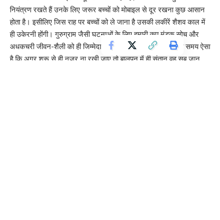
नियंत्रण रखते हैं उनके लिए जरूर बच्चों को मोबाइल से दूर रखना कुछ आसान
होता है। इसीलिए जिस राह पर बच्चों को ले जाना है उसकी लकीरें शैशव काल में
ही उकेरनी होंगी। गुरुग्राम जैसी घटनाओं के लिए हमारी कूप मंडूक सोच और
अधकचरी जीवन-शैली को ही जिम्मेदार ठहराया जा सकता है। आज का समय ऐसा
है कि अगर शुरू से ही नजर ना रखी जाए तो बालपन में ही संतान वह सब जान
जाती है जिसे उसको जवान होकर जानना चाहिए। अधपकी उम्र में मिली ये
जानकारियां भटकने का रास्ता बनाती हैं। तब पछताने अथवा समाज को दोष देने
के अलावा और किया ही क्या जा सकता है? परिवार में आपसी क्लेश का एक बड़ा
कारण हमारी असावधानी और नासमझी भी है।
लेख
विचार
फिल्म उदयपुर फाइल्स से घबराहट क्यों ?