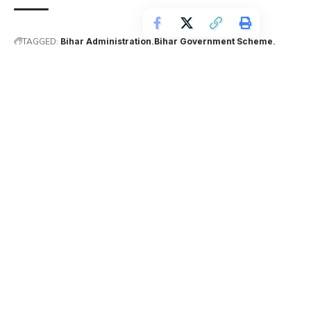
TAGGED:
Bihar Administration
Bihar Government Scheme
Bihar Old Age Pension
Bihar Pension News
buxar news
Buxar Pension Case
Dumraon News
Dumraon Pension Case
Mahadalit Widow Pension
Old Age Pension Bihar
Pension Fraud
Shanti Devi Case
Shanti Devi Pension Issue