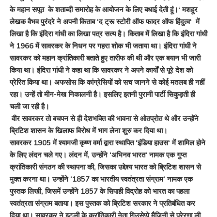
के महान सपूत के शताब्दी समारोह के आयोजन के लिए बधाई देती हूं।
‘
मशहूर
लेखक वैभव पुरंदरे ने अपनी किताब
‘
द ट्रू स्टोरी ऑफ फादर ऑफ हिंदुत्व
‘
में
लिखा है कि इंदिरा गांधी का लिखा पत्र सत्य है। किताब में लिखा है कि इंदिरा गांधी
ने
1966
में सावरकर के निधन पर गहरा शोक भी जताया था। इंदिरा गांधी ने
सावरकर को महान क्रांतिकारी बताते हुए तारीफ की थी और एक बयान भी जारी
किया था। इंदिरा गांधी ने कहा था कि सावरकर ने अपने कार्यों से पूरे देश को
प्रेरित किया था। अफसोस कि कांग्रेसियों को सच जानने से कोई मतलब ही नहीं
रहा। उन्हें तो मीन-मेख निकालनी है। इसलिए इतनी पुरानी पार्टी सिकुड़ती ही
चली जा रही है।
वीर सावरकर तो बचपन से ही देशभक्ति की भावना से ओतप्रोत थे और उन्होंने
ब्रिटिश शासन के खिलाफ विरोध में भाग लेना शुरु कर दिया था।
सावरकर
1905
में श्यामजी कृष्ण वर्मा द्वारा स्थापित
‘
इंडिया हाउस
‘
में शामिल होने
के लिए लंदन चले गए। लंदन में
,
उन्होंने
‘
अभिनव भारत
‘
नामक एक गुप्त
क्रांतिकारी संगठन की स्थापना की
,
जिसका उद्देश्य भारत को ब्रिटिश शासन से
मुक्त करना था। उन्होंने
‘1857
का भारतीय स्वतंत्रता संग्राम
‘
नामक एक
पुस्तक लिखी
,
जिसमें उन्होंने
1857
के सिपाही विद्रोह को भारत का पहला
स्वतंत्रता संग्राम बताया। इस पुस्तक को ब्रिटिश सरकार ने प्रतिबंधित कर
दिया था। सावरकर ने इटली के क्रांतिकारी नेता गिउसेप्पे मैजिनी से प्रेरणा ली