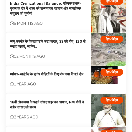
देश-विदेश
India Civilizational Balance: वैश्विक उथल-
पुथल के दौर में भारत की सभ्यतागत पहचान और सामाजिक
संतुलन की चुनौती
5 MONTHS AGO
देश-विदेश
जम्मू कश्मीर के किश्तवाड़ में फटा बादल, 33 की मौत, 120 से
ज्यादा जख्मी, जानिए..
12 MONTHS AGO
देश-विदेश
म्यांमार-थाईलैंड के भूकंप पीड़ितों के लिए बोध गया में जले दीप
1 YEAR AGO
देश-विदेश
18वीं लोकसभा के पहले संसद सत्र का आगाज, PM मोदी ने
बतौर सांसद ली शपथ
2 YEARS AGO