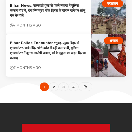
प्रशासन
Bihar News: सरस्वती पूजा से पहले नवादा में पुलिस
एक्शन मोड में, दंगा नियंत्रण मॉक ड्रिल के दौरान दागे गए आंसू
गैस के गोले
7 MONTHS AGO
अपराध
Bihar Police Encounter :सुबह-सुबह बिहार में
एनकाउंटर-थावे मंदिर चोरी कांड में बड़ी कामयाबी, पुलिस
एनकाउंटर में दूसरा आरोपी घायल, मां के मुकुट का अहम हिस्सा
बरामद
7 MONTHS AGO
1
2
3
4