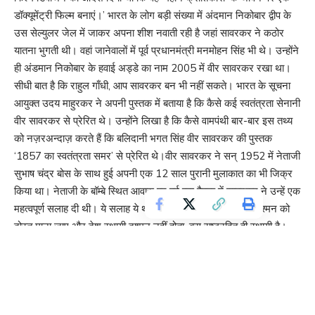
डॉक्यूमेंट्री फिल्म बनाएं।’ भारत के लोग बड़ी संख्या में अंदमान निकोबार द्वीप के
उस सेल्युलर जेल में जाकर अपना शीश नवाती रही है जहां सावरकर ने कठोर
यातना भुगती थी। वहां जानेवालों में पूर्व प्रधानमंत्री मनमोहन सिंह भी थे। उन्होंने
ही अंडमान निकोबार के हवाई अड्डे का नाम 2005 में वीर सावरकर रखा था।
सीधी बात है कि राहुल गाँधी, आप सावरकर बन भी नहीं सकते। भारत के सूचना
आयुक्त उदय माहुरकर ने अपनी पुस्तक में बताया है कि कैसे कई स्वतंत्रता सेनानी
वीर सावरकर से प्रेरित थे। उन्होंने लिखा है कि कैसे वामपंथी बार-बार इस तथ्य
को नज़रअन्दाज़ करते हैं कि बलिदानी भगत सिंह वीर सावरकर की पुस्तक
‘1857 का स्वतंत्रता समर’ से प्रेरित थे।वीर सावरकर ने सन् 1952 में नेताजी
सुभाष चंद्र बोस के साथ हुई अपनी एक 12 साल पुरानी मुलाकात का भी जिक्र
किया था। नेताजी के बॉम्बे स्थित आवास पर हुई इस बैठक में सावरकर ने उन्हें एक
महत्वपूर्ण सलाह दी थी। ये सलाह ये थी कि वैश्विक मंच पर दुश्मन के दुश्मन को
दोस्त माना जाए और देश स्थायी दुश्मन नहीं होता, बस राष्ट्रहित ही स्थायी है।
इस मुलाकात के कुछ ही महीनों बाद नेताजी भारत छोड़ कर अंग्रेजों को चकमा देते
हुए निकल गए।
सावरकर की सलाह का ही योगदान था कि सुभाष चंद्र बोस ने ‘आज़ाद हिंद फ़ौज
का पुनर्गठन किया और उसमें जान फूँकी। भगत सिंह के चाचा अजित सिंह भी
अंग्रेजों की सेना में विद्रोह कराने के लिए वीर सावरकर की मदद कर रहे थे।