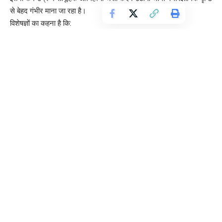
से बेहद गंभीर माना जा रहा है।
विशेषज्ञों का कहना है कि:
• डिजिटल दुनिया किशोरों की भावनात्मक संरचना को प्रभावित करती है
• वर्चुअल पहचान वास्तविक जीवन पर हावी हो सकती है
• स्क्रीन हटने पर खालीपन व आक्रोश पैदा हो सकता है
Korean Culture Suicide Case Ghaziabad – पुलिस जांच
किन बिंदुओं पर
पुलिस ने मामले में कई एंगल से जांच शुरू की है।
जांच के प्रमुख बिंदु:
• सुसाइड नोट की सत्यता
• मोबाइल डेटा रिकवरी
• देखे गए कंटेंट का विश्लेषण
• मानसिक स्वास्थ्य इतिहास
• परिवार व दोस्तों के बयान
तीनों शवों को पोस्टमॉर्टम के लिए भेजा गया है।
डिजिटल लत बनाम अभिभावक नियंत्रण – बड़ा सामाजिक सवाल
यह मामला केवल एक परिवार का नहीं, बल्कि पूरे समाज के सामने खड़ा प्रश्न है: