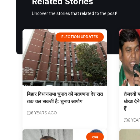
Related Stories
Uncover the stories that related to the post!
ELECTION UPDATES
बिहार विधानसभा चुनाव की मतगणना देर रात
तेजस्वी 
तक चल सकती है: चुनाव आयोग
धोखा देन
हैं
6 YEARS AGO
6 YEA
राज्य