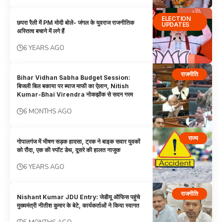
ELECTION
छपरा रैली में PM मोदी बोले- जंगल के युवराज राजनीतिक
UPDATES
अस्तित्व बचाने में लगे हैं
6 YEARS AGO
राजनीति
Bihar Vidhan Sabha Budget Session:
बिजली बिल बकाया पर ब्याज माफी का ऐलान, Nitish
Kumar-Bhai Virendra नोकझोंक से सदन गरम
6 MONTHS AGO
राज्य
गोपालगंज में भीषण सड़क हादसा, ट्रक ने बाइक सवार युवकों
को रौंदा, एक की स्पॉट डेथ, दूसरे की हालत नाजुक
6 YEARS AGO
राजनीति
Nishant Kumar JDU Entry: जेडीयू ऑफिस पहुंचे
मुख्यमंत्री नीतीश कुमार के बेटे, कार्यकर्ताओं ने किया स्वागत