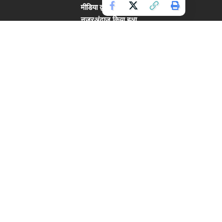
मीडिया द्वारा दबाया या
नजरअंदाज किया हुआ
खबर भी ले आता है।
अपनी खबरे हमारे पोर्टल
पर प्रकाशित करवाने
के लिए हमें मेल करें।
हमें संपर्क करें:
hsbiharlive2020@
gmail.com
Copyright © 2024. All rights reserved.
Live Bihar.
Website Designed by
Cotlas