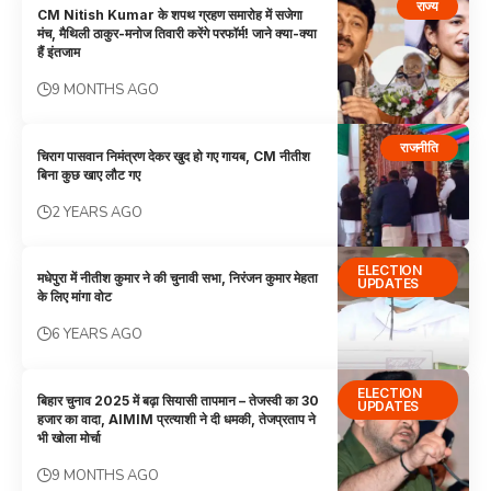
राज्य
CM Nitish Kumar के शपथ ग्रहण समारोह में सजेगा
मंच, मैथिली ठाकुर-मनोज तिवारी करेंगे परफॉर्म! जाने क्या-क्या
हैं इंतजाम
9 MONTHS AGO
राजनीति
चिराग पासवान निमंत्रण देकर खुद हो गए गायब, CM नीतीश
बिना कुछ खाए लौट गए
2 YEARS AGO
ELECTION
मधेपुरा में नीतीश कुमार ने की चुनावी सभा, निरंजन कुमार मेहता
UPDATES
के लिए मांगा वोट
6 YEARS AGO
ELECTION
बिहार चुनाव 2025 में बढ़ा सियासी तापमान – तेजस्वी का 30
UPDATES
हजार का वादा, AIMIM प्रत्याशी ने दी धमकी, तेजप्रताप ने
भी खोला मोर्चा
9 MONTHS AGO