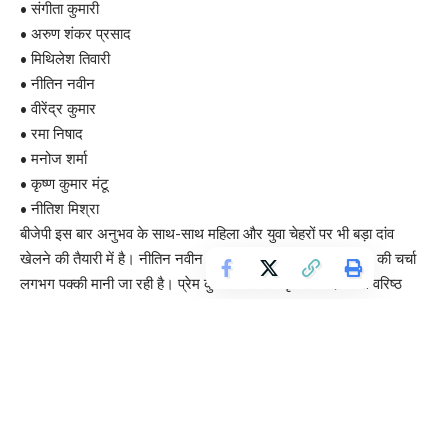
• संगीता कुमारी
• अरुण शंकर प्रसाद
• मिथिलेश तिवारी
• नीतिन नवीन
• वीरेंद्र कुमार
• रमा निषाद
• मनोज शर्मा
• कृष्ण कुमार मंटू
• नीतिश मिश्रा
बीजेपी इस बार अनुभव के साथ-साथ महिला और युवा चेहरों पर भी बड़ा दांव
खेलने की तैयारी में है। नीतिन नवीन और नीतिश मिश्रा के मंत्री बनने की चर्चा
लगभग पक्की मानी जा रही है। प्रेम कुमार और राम कृपाल यादव जैसे वरिष्ठ
नेताओं का नाम भी लगभग निश्चित माना जा रहा है।
यह भी पढ़े :
https://livebihar.com/fact-check-bihar-voter-count-
7-45-crore-voters/
Bihar Cabinet News: जेडीयू कोटे में पुराने दिग्गजों
की वापसी, कुछ नए नाम भी चर्चा में