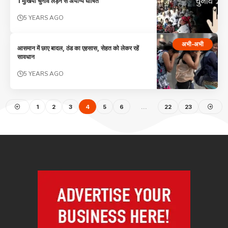
1 मुखिया चुनाव लड़ने से अयोग्य घोषित
5 YEARS AGO
अभी-अभी
आसमान में छाए बादल, ठंड का एहसास, सेहत को लेकर रहें
सावधान
5 YEARS AGO
1
2
3
4
5
6
…
22
23