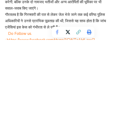
करेगी, बल्कि उनके दो नामजद भतीजों और अन्य आरोपितों की भूमिका पर भी
सवाल-जवाब किए जाएंगे।
गौरतलब है कि गिरफ्तारी की रात से लेकर जेल भेजे जाने तक कई वरिष्ठ पुलिस
अधिकारियों ने उनसे प्रारंभिक पूछताछ की थी, जिससे यह साफ होता है कि जांच
एजेंसियां इस केस को गंभीरता से ले रही हैं।
Do Follow us.
:
https://www.facebook.com/share/1CWTaAHLaw/?
mibextid=wwXIfr
पोते के बयान से बढ़ा दबाव, प्रशासन के सामने चुनौती
दुलारचंद यादव के पोते के इस बयान के बाद स्थानीय प्रशासन और पुलिस दोनों
पर दबाव बढ़ गया है। परिवार ने साफ कहा है कि जब तक सभी पांच आरोपी जेल
नहीं जाएंगे, ‘ब्रह्मभोज’ नहीं किया जाएगा।
यह बयान भावनात्मक और निर्णायक दोनों है, क्योंकि यह न केवल परिवार की पीड़ा
को दर्शाता है बल्कि न्याय की मांग को भी मजबूत करता है।
न्याय की उम्मीद और सियासी असर
इस हत्याकांड ने बिहार के सियासी माहौल में नई हलचल पैदा कर दी है। दुलारचंद
यादव जनसुराज से जुड़े थे, और उनकी हत्या ने मोकामा क्षेत्र में सियासी