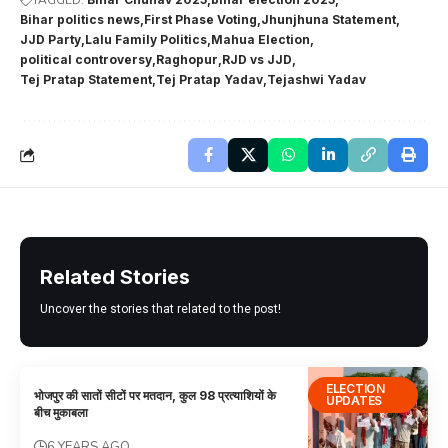
Bihar politics news
First Phase Voting
Jhunjhuna Statement
JJD Party
Lalu Family Politics
Mahua Election
political controversy
Raghopur
RJD vs JJD
Tej Pratap Statement
Tej Pratap Yadav
Tejashwi Yadav
Related Stories
Uncover the stories that related to the post!
ELECTION
भोजपुर की सातों सीटों पर मतदान, कुल 98 प्रत्याशियों के
UPDATES
बीच मुकाबला
6 YEARS AGO