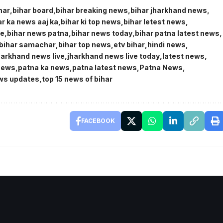
har
bihar board
bihar breaking news
bihar jharkhand news
ar ka news aaj ka
bihar ki top news
bihar letest news
ve
bihar news patna
bihar news today
bihar patna latest news
bihar samachar
bihar top news
etv bihar
hindi news
harkhand news live
jharkhand news live today
latest news
 news
patna ka news
patna latest news
Patna News
ws updates
top 15 news of bihar
FACEBOOK