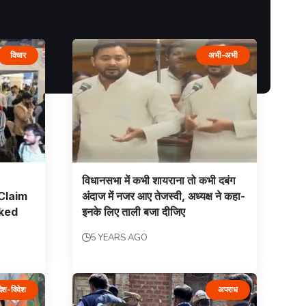
विचार
अभी-अभी
विधानसभा में कभी शायराना तो कभी दबंग
Claim
अंदाज में नजर आए तेजस्‍वी, अध्‍यक्ष ने कहा-
ked
इनके लिए ताली बजा दीजिए
5 YEARS AGO
देश-विदेश
अपराध