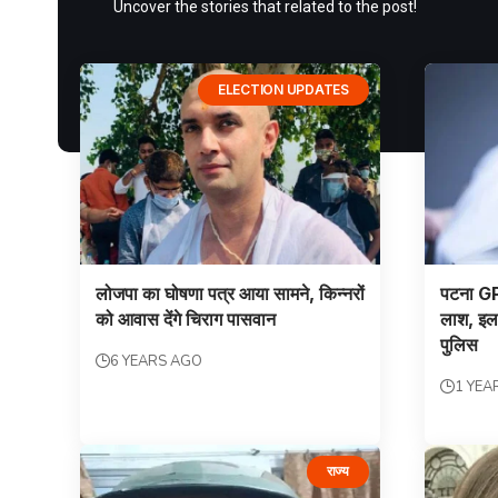
Uncover the stories that related to the post!
ELECTION UPDATES
लोजपा का घोषणा पत्र आया सामने, किन्नरों
पटना GP
को आवास देंगे चिराग पासवान
लाश, इलाक
पुलिस
6 YEARS AGO
1 YEA
राज्य