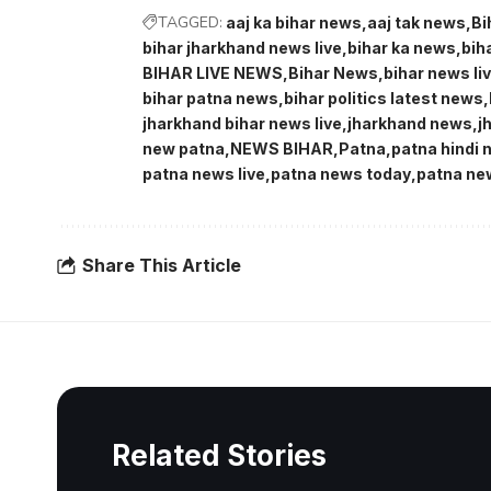
TAGGED:
aaj ka bihar news
aaj tak news
Bi
bihar jharkhand news live
bihar ka news
bih
BIHAR LIVE NEWS
Bihar News
bihar news li
bihar patna news
bihar politics latest news
jharkhand bihar news live
jharkhand news
j
new patna
NEWS BIHAR
Patna
patna hindi
patna news live
patna news today
patna ne
Share This Article
Related Stories