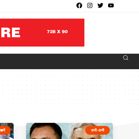
खबरें
अभी-अभी