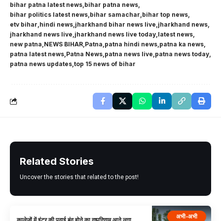
bihar patna latest news
bihar patna news
bihar politics latest news
bihar samachar
bihar top news
etv bihar
hindi news
jharkhand bihar news live
jharkhand news
jharkhand news live
jharkhand news live today
latest news
new patna
NEWS BIHAR
Patna
patna hindi news
patna ka news
patna latest news
Patna News
patna news live
patna news today
patna news updates
top 15 news of bihar
Related Stories
Uncover the stories that related to the post!
अभी-अभी
कालेजों में इंटर की पढ़ाई बंद होने का दुष्परिणाम आने लगा