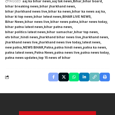
TAGGED:
aaj ka bihar news
aaj tak news
Bihar
bihar board
bihar breaking news
bihar jharkhand news
bihar jharkhand news live
bihar ka news
bihar ka news aaj ka
bihar ki top news
bihar letest news
BIHAR LIVE NEWS
Bihar News
bihar news live
bihar news patna
bihar news today
bihar patna latest news
bihar patna news
bihar politics latest news
bihar samachar
bihar top news
etv bihar
hindi news
jharkhand bihar news live
jharkhand news
jharkhand news live
jharkhand news live today
latest news
new patna
NEWS BIHAR
Patna
patna hindi news
patna ka news
patna latest news
Patna News
patna news live
patna news today
patna news updates
top 15 news of bihar