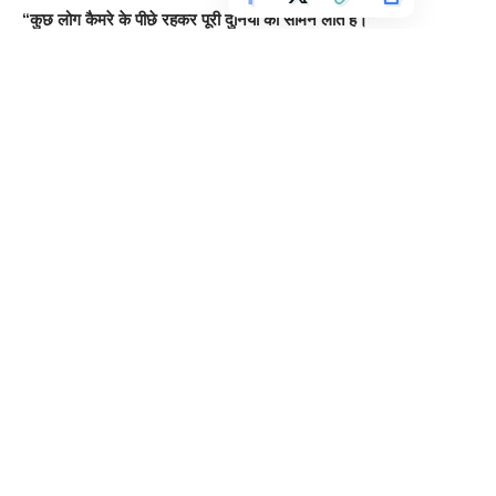
“कुछ लोग कैमरे के पीछे रहकर पूरी दुनिया को सामने लाते हैं।”
यह कहानी याद दिलाती है कि हर हीरो मंच पर नहीं होता। कुछ लोग पर्दे के पीछे
रहकर पूरी ज़िंदगी दूसरों की खुशियों को सहेजते रहते हैं।
गांव का एक फोटोग्राफर ओले ऐसा ही इंसान था—जिसने सबको यादगार बनाया,
लेकिन खुद को कभी प्राथमिकता नहीं दी।
Do Follow us. :
https://www.youtube.com/results?
search_query=livebihar
TAGGED:
इंसानियत की कहानी
गांव का एक फोटोग्राफर
प्रेरणादायक कहानी
भावुक हिंदी कहानी
यादों की कहानी
विचार