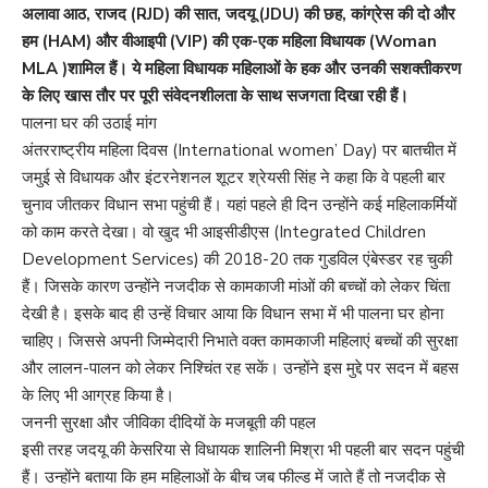
अलावा आठ, राजद (RJD) की सात, जदयू (JDU) की छह, कांग्रेस की दो और
हम (HAM) और वीआइपी (VIP) की एक-एक महिला विधायक (Woman
MLA )शामिल हैं। ये महिला विधायक महिलाओं के हक और उनकी सशक्‍तीकरण
के लिए खास तौर पर पूरी संवेदनशीलता के साथ सजगता दिखा रही हैं।
पालना घर की उठाई मांग
अंतरराष्‍ट्रीय महिला दिवस (International women’ Day) पर बातचीत में
जमुई से विधायक और इंटरनेशनल शूटर श्रेयसी सिंह ने कहा कि वे पहली बार
चुनाव जीतकर विधान सभा पहुंची हैं। यहां पहले ही दिन उन्‍होंने कई महिलाकर्मियों
को काम करते देखा। वो खुद भी आइसीडीएस (Integrated Children
Development Services) की 2018-20 तक गुडविल एंबेस्‍डर रह चुकी
हैं। जिसके कारण उन्‍होंने नजदीक से कामकाजी मांओं की बच्‍चों को लेकर चिंता
देखी है। इसके बाद ही उन्‍हें विचार आया कि विधान सभा में भी पालना घर होना
चाहिए। जिससे अपनी जिम्‍मेदारी निभाते वक्‍त कामकाजी महिलाएं बच्‍चों की सुरक्षा
और लालन-पालन को लेकर निश्चिंत रह सकें। उन्‍होंने इस मुद्दे पर सदन में बहस
के लिए भी आग्रह किया है।
जननी सुरक्षा और जीविका दीदियों के मजबूती की पहल
इसी तरह जदयू की केसरिया से विधायक शालिनी मिश्रा भी पहली बार सदन पहुंची
हैं। उन्‍होंने बताया कि हम महिलाओं के बीच जब फील्‍ड में जाते हैं तो नजदीक से