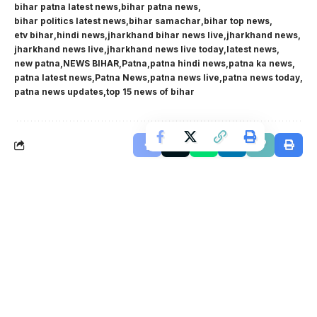
bihar patna latest news
bihar patna news
bihar politics latest news
bihar samachar
bihar top news
etv bihar
hindi news
jharkhand bihar news live
jharkhand news
jharkhand news live
jharkhand news live today
latest news
new patna
NEWS BIHAR
Patna
patna hindi news
patna ka news
patna latest news
Patna News
patna news live
patna news today
patna news updates
top 15 news of bihar
अभी-अभी
शूटिंग के दौरान पवन सिंह से महिला ने बोली ऐसी
बात कि जोड़नी पड़ी भोजपुरी कलाकार को हाथ
2 MIN READ
BY
TEAM LIVE BIHAR
457 VIEWS