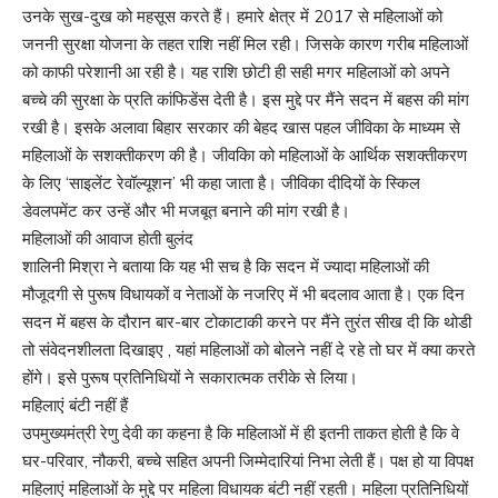
उनके सुख-दुख को महसूस करते हैं। हमारे क्षेत्र में 2017 से महिलाओं को
जननी सुरक्षा योजना के तहत राशि नहीं मिल रही। जिसके कारण गरीब महिलाओं
को काफी परेशानी आ रही है। यह राशि छोटी ही सही मगर महिलाओं को अपने
बच्‍चे की सुरक्षा के प्रति कांफिडेंस देती है। इस मुद्दे पर मैंने सदन में बहस की मांग
रखी है। इसके अलावा बिहार सरकार की बेहद खास पहल जीविका के माध्‍यम से
महिलाओं के सशक्‍तीकरण की है। जीवकिा को महिलाओं के आर्थिक सशक्‍तीकरण
के लिए ‘साइलेंट रेवॉल्‍यूशन’ भी कहा जाता है। जीविका दीदियों के स्किल
डेवलपमेंट कर उन्‍हें और भी मजबूत बनाने की मांग रखी है।
महिलाओं की आवाज होती बुलंद
शालिनी मिश्रा ने बताया कि यह भी सच है कि सदन में ज्‍यादा महिलाओं की
मौजूदगी से पुरूष विधायकों व नेताओं के नजरिए में भी बदलाव आता है। एक दिन
सदन में बहस के दौरान बार-बार टोकाटाकी करने पर मैंने तुरंत सीख दी कि थोडी
तो संवेदनशीलता दिखाइए , यहां महिलाओं को बोलने नहीं दे रहे तो घर में क्‍या करते
होंगे। इसे पुरूष प्रतिनिधियों ने सकारात्‍मक तरीके से लिया।
महिलाएं बंटी नहीं हैं
उपमुख्‍यमंत्री रेणु देवी का कहना है कि महिलाओं में ही इतनी ताकत होती है कि वे
घर-परिवार, नौकरी, बच्‍चे सहित अपनी जिम्‍मेदारियां निभा लेती हैं। पक्ष हो या विपक्ष
महिलाएं महिलाओं के मुद्दे पर महिला विधायक बंटी नहीं रहती। महिला प्रतिनिधियों