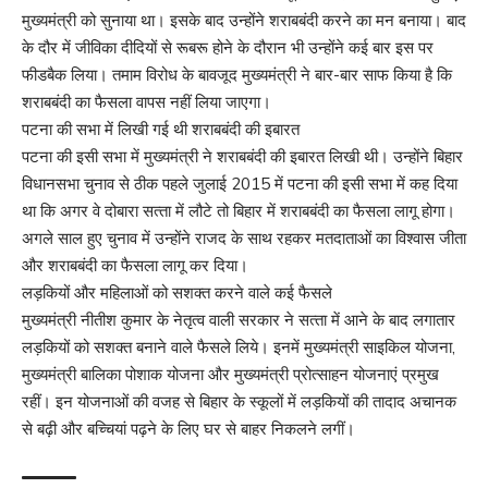
मुख्‍यमंत्री को सुनाया था। इसके बाद उन्‍होंने शराबबंदी करने का मन बनाया। बाद
के दौर में जीविका दीदियों से रूबरू होने के दौरान भी उन्‍होंने कई बार इस पर
फीडबैक लिया। तमाम विरोध के बावजूद मुख्‍यमंत्री ने बार-बार साफ किया है कि
शराबबंदी का फैसला वापस नहीं लिया जाएगा।
पटना की सभा में लिखी गई थी शराबबंदी की इबारत
पटना की इसी सभा में मुख्‍यमंत्री ने शराबबंदी की इबारत लिखी थी। उन्‍होंने बिहार
विधानसभा चुनाव से ठीक पहले जुलाई 2015 में पटना की इसी सभा में कह दिया
था कि अगर वे दोबारा सत्‍ता में लौटे तो बिहार में शराबबंदी का फैसला लागू होगा।
अगले साल हुए चुनाव में उन्‍होंने राजद के साथ रहकर मतदाताओं का विश्‍वास जीता
और शराबबंदी का फैसला लागू कर दिया।
लड़कियों और महिलाओं को सशक्‍त करने वाले कई फैसले
मुख्यमंत्री नीतीश कुमार के नेतृत्‍व वाली सरकार ने सत्‍ता में आने के बाद लगातार
लड़कियों को सशक्‍त बनाने वाले फैसले लिये। इनमें मुख्‍यमंत्री साइकिल योजना,
मुख्‍यमंत्री बालिका पोशाक योजना और मुख्‍यमंत्री प्रोत्‍साहन योजनाएं प्रमुख
रहीं। इन योजनाओं की वजह से बिहार के स्‍कूलों में लड़कियों की तादाद अचानक
से बढ़ी और बच्चियां पढ़ने के लिए घर से बाहर निकलने लगीं।